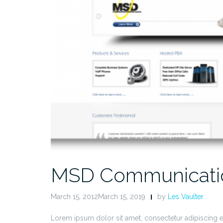
MSD Communicati
March 15, 2012March 15, 2019
by
Les Vaulter
Lorem ipsum dolor sit amet, consectetur adipiscing 