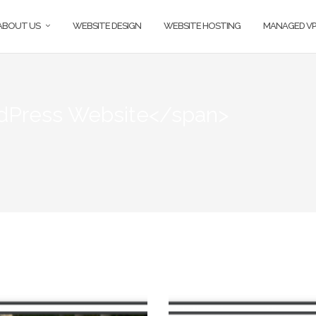
ABOUT US
WEBSITE DESIGN
WEBSITE HOSTING
MANAGED VP
rdPress Website</span>