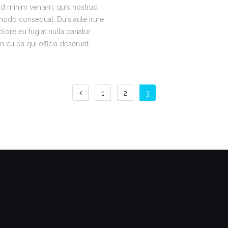
 ad minim veniam, quis nostrud
mmodo consequat. Duis aute irure
lore eu fugiat nulla pariatur.
n culpa qui officia deserunt
Posts
1
2
3
navigation