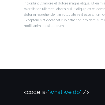
incididunt ut labore et dolore magna aliqua. Ut enim
exercitation ullamco laboris nisi ut aliquip ex ea co
dolor in reprehenderit in voluptate velit esse cillum do
Excepteur sint occaecat cupidatat non proident, sunt i
mollit anim id est laborum.
<code is=
"life"
/>